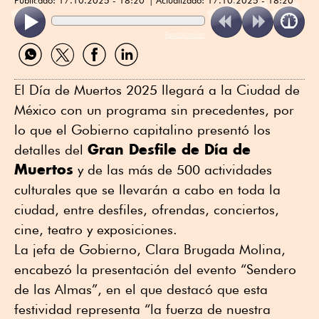
ReadSpeaker
Compartir
Compartir
Compartir
Compartir
por
por
por
por
WhatsApp
Twitter
Facebook
Linkedin
El Día de Muertos 2025 llegará a la Ciudad de
México con un programa sin precedentes, por
lo que el Gobierno capitalino presentó los
Gran Desfile de Día de
detalles del
Muertos
y de las más de 500 actividades
culturales que se llevarán a cabo en toda la
ciudad, entre desfiles, ofrendas, conciertos,
cine, teatro y exposiciones.
La jefa de Gobierno, Clara Brugada Molina,
encabezó la presentación del evento “Sendero
de las Almas”, en el que destacó que esta
festividad representa “la fuerza de nuestra