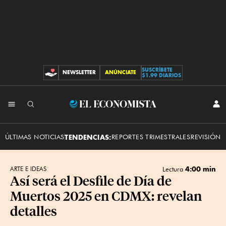
SUSCRÍBETE
NEWSLETTER
ANÚNCIATE
CONTRIBUCIONES
$1.99 DIARIOS
INI
El
SES
Economista
ÚLTIMAS NOTICIAS
TENDENCIAS:
REPORTES TRIMESTRALES
REVISIÓN 
4:00 min
ARTE E IDEAS
Lectura
Así será el Desfile de Día de
Muertos 2025 en CDMX: revelan
detalles