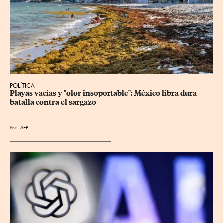
POLÍTICA
Playas vacías y "olor insoportable": México libra dura 
batalla contra el sargazo
Por
AFP