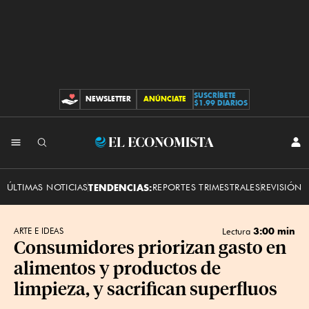
SUSCRÍBETE
NEWSLETTER
ANÚNCIATE
CONTRIBUCIONES
$1.99 DIARIOS
INI
El
SES
Economista
ÚLTIMAS NOTICIAS
TENDENCIAS:
REPORTES TRIMESTRALES
REVISIÓN 
3:00 min
ARTE E IDEAS
Lectura
Consumidores priorizan gasto en
alimentos y productos de
limpieza, y sacrifican superfluos