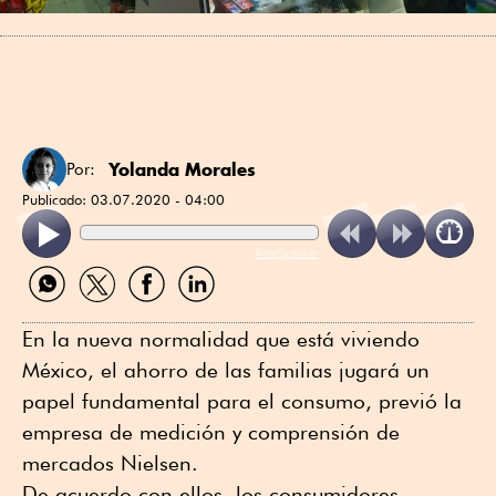
Yolanda Morales
Por:
Publicado:
03.07.2020 - 04:00
ReadSpeaker
Compartir
Compartir
Compartir
Compartir
por
por
por
por
WhatsApp
Twitter
Facebook
Linkedin
En la nueva normalidad que está viviendo
México, el ahorro de las familias jugará un
papel fundamental para el consumo, previó la
empresa de medición y comprensión de
mercados Nielsen.
De acuerdo con ellos, los consumidores