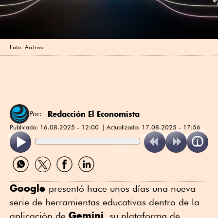
Foto: Archivo
Redacción El Economista
Por:
Publicado:
16.08.2025 - 12:00
Actualizado:
17.08.2025 - 17:56
ReadSpeaker
Compartir
Compartir
Compartir
Compartir
por
por
por
por
WhatsApp
Twitter
Facebook
Linkedin
Google
presentó hace unos días una nueva
serie de herramientas educativas dentro de la
Gemini
aplicación de
, su plataforma de