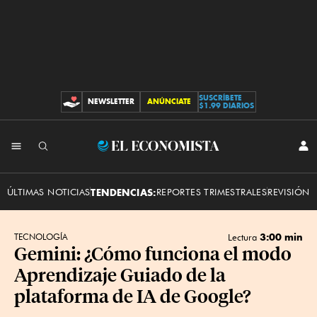
SUSCRÍBETE
NEWSLETTER
ANÚNCIATE
CONTRIBUCIONES
$1.99 DIARIOS
INI
El
SES
Economista
ÚLTIMAS NOTICIAS
TENDENCIAS:
REPORTES TRIMESTRALES
REVISIÓN 
3:00 min
TECNOLOGÍA
Lectura
Gemini: ¿Cómo funciona el modo
Aprendizaje Guiado de la
plataforma de IA de Google?