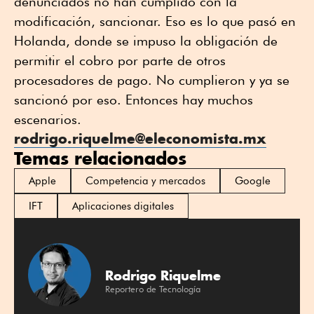
denunciados no han cumplido con la
modificación, sancionar. Eso es lo que pasó en
Holanda, donde se impuso la obligación de
permitir el cobro por parte de otros
procesadores de pago. No cumplieron y ya se
sancionó por eso. Entonces hay muchos
escenarios.
rodrigo.riquelme@eleconomista.mx
Temas relacionados
Apple
Competencia y mercados
Google
IFT
Aplicaciones digitales
Rodrigo Riquelme
Reportero de Tecnología