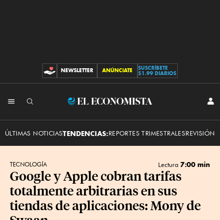
SUSCRÍBETE
NEWSLETTER
ANÚNCIATE
CONTRIBUCIONES
$1.99 DIARIOS
INI
El
SES
Economista
ÚLTIMAS NOTICIAS
TENDENCIAS:
REPORTES TRIMESTRALES
REVISIÓN 
7:00 min
TECNOLOGÍA
Lectura
Google y Apple cobran tarifas
totalmente arbitrarias en sus
tiendas de aplicaciones: Mony de
Swaan