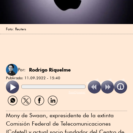
Foto: Reuters
Rodrigo Riquelme
Por:
Publicado:
11.09.2022 - 15:40
ReadSpeaker
Compartir
Compartir
Compartir
Compartir
por
por
por
por
WhatsApp
Twitter
Facebook
Linkedin
Mony de Swaan, expresidente de la extinta
Comisión Federal de Telecomunicaciones
(Cofetel) y actual socio fundador del Centro de