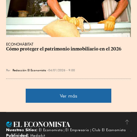
ECONOHÁBITAT
Cómo proteger el patrimonio inmobiliario en el 2026
Por
Redacción El Economista
04/01/2026 - 9:00
Ver más
Nuestros Sitios:
El Economista
El Empresario
Club El Economista
Subir
Publicidad:
Mediakit