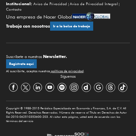
Institucional:
Aviso de Privacidad
Aviso de Privacidad Integral
Contacto
Una empresa de Nacer Global
Trabaja con nosotros
Ir a la bolsa de trabajo
Newsletter.
Suscríbete a nuestros
Regístrate aquí
Al suscribirte, aceptas nuestras
políticas de privacidad
.
Síguenos
Copyright © 1988-2015 Periódico Especializado en Economía y Finanzas, S.A. de C.V. All
Rights Reserved. Derechos Reservados. Número de reserva al Título en Derechos de Autor
04-2010-062510353600-203. Al visitar esta página, usted está de acuerdo con los
términos del servicio