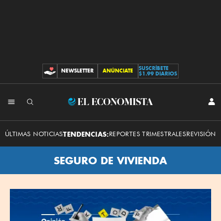
SUSCRÍBETE
NEWSLETTER
ANÚNCIATE
CONTRIBUCIONES
$1.99 DIARIOS
El
INI
SES
Economista
ÚLTIMAS NOTICIAS
TENDENCIAS:
REPORTES TRIMESTRALES
REVISIÓN 
SEGURO DE VIVIENDA