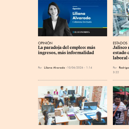
OPINIÓN
ESTADOS
La paradoja del empleo: más 
Jalisco 
ingresos, más informalidad
estado c
laboral 
Por
Liliana Alvarado
10/06/2026 - 1:14
Por
Rodrigo
3:22