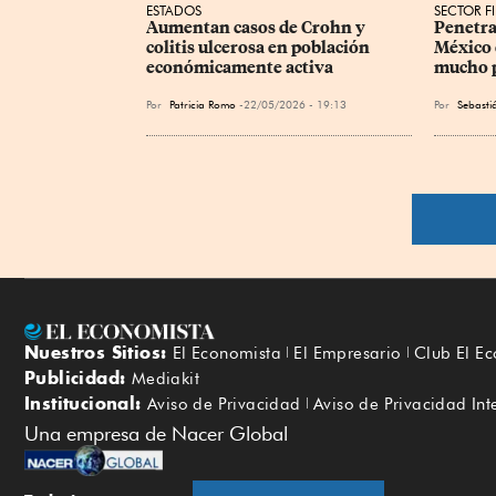
ESTADOS
SECTOR F
Aumentan casos de Crohn y 
Penetra
colitis ulcerosa en población 
México e
económicamente activa
mucho p
Por
Patricia Romo
22/05/2026 - 19:13
Por
Sebasti
Nuestros Sitios:
El Economista
El Empresario
Club El E
Publicidad:
Mediakit
Institucional:
Aviso de Privacidad
Aviso de Privacidad Int
Una empresa de Nacer Global