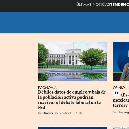
ÚLTIMAS NOTICIAS
TENDENC
ECONOMÍA
OPINIÓN
Débiles datos de empleo y baja de 
¿Es 
la población activa podrían 
mexican
reavivar el debate laboral en la 
terror?
Fed
Por
Luis Mi
Por
Reuters
02/07/2026 - 14:15