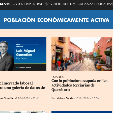
Economista
IAS:
REPORTES TRIMESTRALES
REVISIÓN DEL T-MEC
ALIANZA EDUCATIVA
POBLACIÓN ECONÓMICAMENTE ACTIVA
ESTADOS
Cae la población ocupada en las 
el mercado laboral 
actividades terciarias de 
o una galería de datos de 
Querétaro
guel González
25/06/2026 - 23:46
Por
Viviana Estrella
15/06/2026 - 17:06