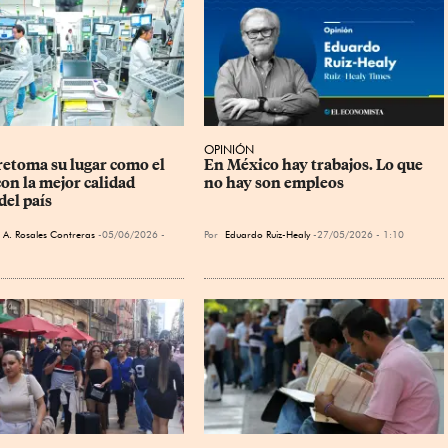
OPINIÓN
retoma su lugar como el 
En México hay trabajos. Lo que 
on la mejor calidad 
no hay son empleos
del país
 A. Rosales Contreras
05/06/2026 -
Por
Eduardo Ruiz-Healy
27/05/2026 - 1:10