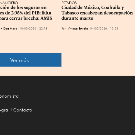
INANCIERO
ESTADOS
ción de los seguros en 
Ciudad de México, Coahuila y 
s de 2.95% del PIB; falta 
Tabasco encabezan desocupación 
ara cerrar brecha: AMIS
durante marzo
án Díaz Mora
10/05/2026 - 22:18
Por
Viviana Estrella
04/05/2026 - 15:53
Ver más
conomista
egral
Contacto