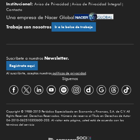
Institucional:
Aviso de Privacidad
Aviso de Privacidad Integral
Contacto
Una empresa de Nacer Global
Trabaja con nosotros
Ir a la bolsa de trabajo
Newsletter.
Suscríbete a nuestros
Regístrate aquí
Al suscribirte, aceptas nuestras
políticas de privacidad
.
Síguenos
Copyright © 1988-2015 Periódico Especializado en Economía y Finanzas, S.A. de C.V. All
Rights Reserved. Derechos Reservados. Número de reserva al Título en Derechos de Autor
04-2010-062510353600-203. Al visitar esta página, usted está de acuerdo con los
términos del servicio