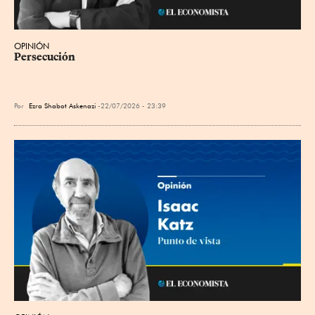
OPINIÓN
Persecución
Por
Ezra Shabot Askenazi
22/07/2026 - 23:39