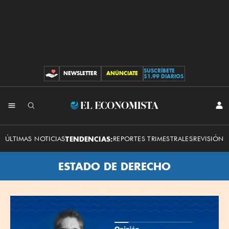
SUSCRÍBETE
NEWSLETTER
ANÚNCIATE
CONTRIBUCIONES
$1.99 DIARIOS
El
INI
SES
Economista
ÚLTIMAS NOTICIAS
TENDENCIAS:
REPORTES TRIMESTRALES
REVISIÓN 
ESTADO DE DERECHO