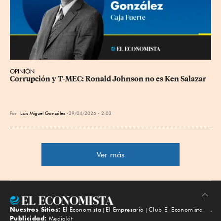
OPINIÓN
Corrupción y T-MEC: Ronald Johnson no es Ken Salazar
Por
Luis Miguel González
29/04/2026 - 2:03
Ver más
Nuestros Sitios:
El Economista
El Empresario
Club El Economista
Subir
Publicidad:
Mediakit