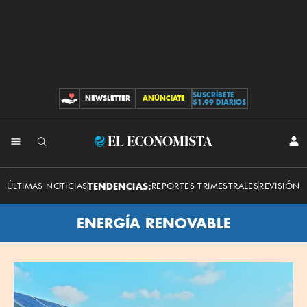
SUSCRÍBETE
NEWSLETTER
ANÚNCIATE
CONTRIBUCIONES
$1.99 DIARIOS
El
INI
SES
Economista
ÚLTIMAS NOTICIAS
TENDENCIAS:
REPORTES TRIMESTRALES
REVISIÓN 
ENERGÍA RENOVABLE