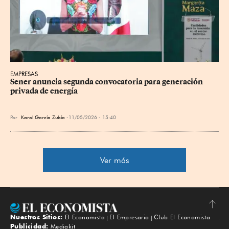
EMPRESAS
Sener anuncia segunda convocatoria para generación 
privada de energía
Por
Karol García Zubía
11/05/2026 - 15:40
Ver más
Nuestros Sitios:
El Economista
El Empresario
Club El Economista
Subir
Publicidad:
Mediakit