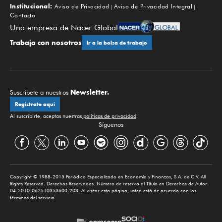
Institucional:
Aviso de Privacidad
Aviso de Privacidad Integral
Contacto
Una empresa de Nacer Global
Trabaja con nosotros
Ir a la bolsa de trabajo
Newsletter.
Suscríbete a nuestros
Regístrate aquí
Al suscribirte, aceptas nuestras
políticas de privacidad
.
Síguenos
Copyright © 1988-2015 Periódico Especializado en Economía y Finanzas, S.A. de C.V. All
Rights Reserved. Derechos Reservados. Número de reserva al Título en Derechos de Autor
04-2010-062510353600-203. Al visitar esta página, usted está de acuerdo con los
términos del servicio