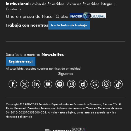
Institucional:
Aviso de Privacidad
Aviso de Privacidad Integral
Contacto
Una empresa de Nacer Global
Trabaja con nosotros
Ir a la bolsa de trabajo
Newsletter.
Suscríbete a nuestros
Regístrate aquí
Al suscribirte, aceptas nuestras
políticas de privacidad
.
Síguenos
Copyright © 1988-2015 Periódico Especializado en Economía y Finanzas, S.A. de C.V. All
Rights Reserved. Derechos Reservados. Número de reserva al Título en Derechos de Autor
04-2010-062510353600-203. Al visitar esta página, usted está de acuerdo con los
términos del servicio