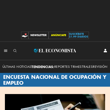
SUSCRÍBETE
NEWSLETTER
ANÚNCIATE
CONTRIBUCIONES
$1.99 DIARIOS
El
INI
SES
Economista
ÚLTIMAS NOTICIAS
TENDENCIAS:
REPORTES TRIMESTRALES
REVISIÓN 
ENCUESTA NACIONAL DE OCUPACIÓN Y
EMPLEO