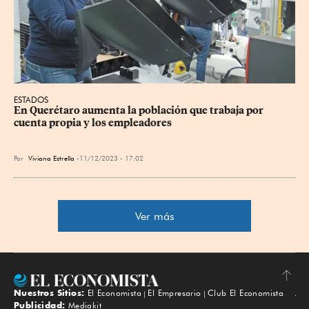
ESTADOS
En Querétaro aumenta la población que trabaja por 
cuenta propia y los empleadores
Por
Viviana Estrella
11/12/2023 - 17:02
Ver más
Nuestros Sitios:
El Economista
El Empresario
Club El Economista
Subir
Publicidad:
Mediakit