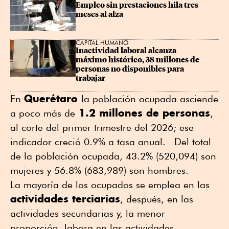
Empleo sin prestaciones hila tres 
meses al alza
CAPITAL HUMANO
Inactividad laboral alcanza 
máximo histórico, 38 millones de 
personas no disponibles para 
trabajar
Querétaro
En
la población ocupada asciende
1.2 millones de personas
a poco más de
,
al corte del primer trimestre del 2026; ese
indicador creció 0.9% a tasa anual. Del total
de la población ocupada, 43.2% (520,094) son
mujeres y 56.8% (683,989) son hombres.
La mayoría de los ocupados se emplea en las
actividades terciarias
, después, en las
actividades secundarias y, la menor
proporción, labora en las actividades