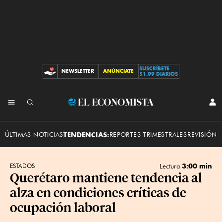
SUSCRÍBETE
NEWSLETTER
ANÚNCIATE
CONTRIBUCIONES
$1.99 DIARIOS
INI
El
SES
Economista
ÚLTIMAS NOTICIAS
TENDENCIAS:
REPORTES TRIMESTRALES
REVISIÓN 
3:00 min
ESTADOS
Lectura
Querétaro mantiene tendencia al
alza en condiciones críticas de
ocupación laboral