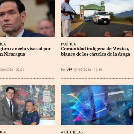
ICA
POLÍTICA
ton cancela visas al por 
Comunidad indígena de México, 
n Nicaragua
blanco de los cárteles de la droga
/06/2026 - 22:54
Por
AFP
31/05/2026 - 10:30
ICA
ARTE E IDEAS