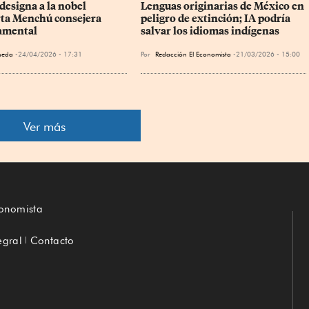
designa a la nobel 
Lenguas originarias de México en 
ta Menchú consejera 
peligro de extinción; IA podría 
amental
salvar los idiomas indígenas
ineda
24/04/2026 - 17:31
Por
Redacción El Economista
21/03/2026 - 15:00
Ver más
conomista
egral
Contacto