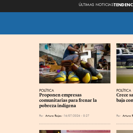
ÚLTIMAS NOTICIAS
TENDENC
POLÍTICA
POLÍTICA
Proponen empresas 
Crece sa
comunitarias para frenar la 
baja con
pobreza indígena
Por
Arturo Rojas
16/07/2026 - 0:27
Por
Arturo 