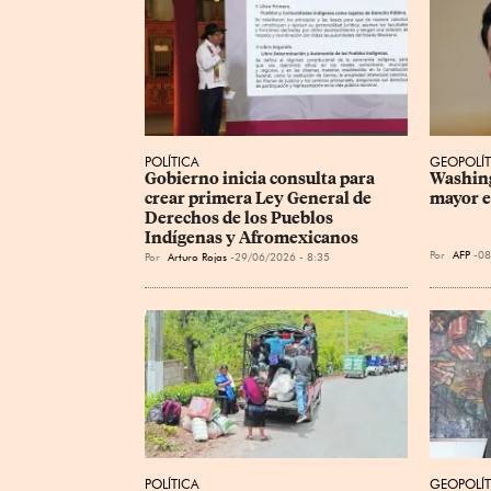
POLÍTICA
GEOPOLÍT
Gobierno inicia consulta para 
Washing
crear primera Ley General de 
mayor e
Derechos de los Pueblos 
Indígenas y Afromexicanos
Por
AFP
08
Por
Arturo Rojas
29/06/2026 - 8:35
POLÍTICA
GEOPOLÍT