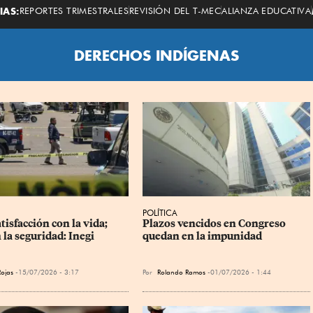
Economista
IAS:
REPORTES TRIMESTRALES
REVISIÓN DEL T-MEC
ALIANZA EDUCATIVA
DERECHOS INDÍGENAS
POLÍTICA
tisfacción con la vida; 
Plazos vencidos en Congreso 
 la seguridad: Inegi
quedan en la impunidad
Rojas
15/07/2026 - 3:17
Por
Rolando Ramos
01/07/2026 - 1:44