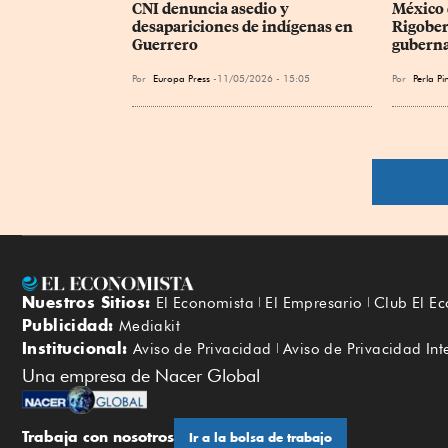
​CNI denuncia asedio y 
México 
desapariciones de indígenas en 
Rigober
Guerrero
gubern
Por
Europa Press
11/05/2026 - 15:05
Por
Perla P
Nuestros Sitios:
El Economista
El Empresario
Club El E
Publicidad:
Mediakit
Institucional:
Aviso de Privacidad
Aviso de Privacidad Int
Una empresa de Nacer Global
Trabaja con nosotros
Ir a la bolsa de trabajo