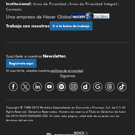
Institucional:
Aviso de Privacidad
Aviso de Privacidad Integral
Contacto
Una empresa de Nacer Global
Trabaja con nosotros
Ir a la bolsa de trabajo
Newsletter.
Suscríbete a nuestros
Regístrate aquí
Al suscribirte, aceptas nuestras
políticas de privacidad
.
Síguenos
Copyright © 1988-2015 Periódico Especializado en Economía y Finanzas, S.A. de C.V. All
Rights Reserved. Derechos Reservados. Número de reserva al Título en Derechos de Autor
04-2010-062510353600-203. Al visitar esta página, usted está de acuerdo con los
términos del servicio