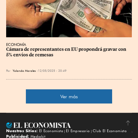
ECONOMÍA
Cámara de representantes en EU propondrá gravar con 
5% envíos de remesas
Por
Yolanda Morales
12/05/2025 - 20:49
Ver más
Nuestros Sitios:
El Economista
El Empresario
Club El Economista
Subir
Publicidad:
Mediakit