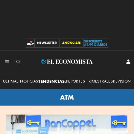
SUSCRÍBETE
NEWSLETTER
ANÚNCIATE
CONTRIBUCIONES
$1.99 DIARIOS
El
INI
SES
Economista
ÚLTIMAS NOTICIAS
TENDENCIAS:
REPORTES TRIMESTRALES
REVISIÓN 
ATM