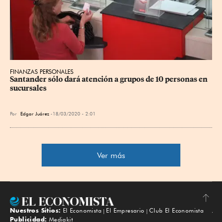
FINANZAS PERSONALES
Santander sólo dará atención a grupos de 10 personas en 
sucursales
Por
Edgar Juárez
18/03/2020 - 2:01
Ver más
Nuestros Sitios:
El Economista
El Empresario
Club El Economista
Subir
Publicidad:
Mediakit