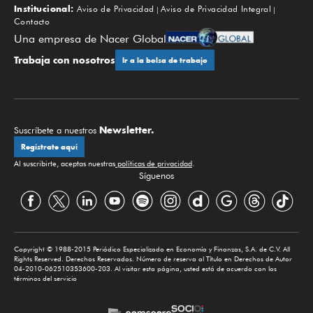
Institucional:
Aviso de Privacidad
Aviso de Privacidad Integral
Contacto
Una empresa de Nacer Global
Trabaja con nosotros
Ir a la bolsa de trabajo
Newsletter.
Suscríbete a nuestros
Regístrate aquí
Al suscribirte, aceptas nuestras
políticas de privacidad
.
Síguenos
Copyright © 1988-2015 Periódico Especializado en Economía y Finanzas, S.A. de C.V. All
Rights Reserved. Derechos Reservados. Número de reserva al Título en Derechos de Autor
04-2010-062510353600-203. Al visitar esta página, usted está de acuerdo con los
términos del servicio