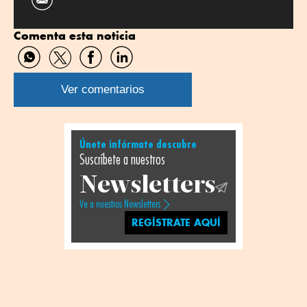
Comenta esta noticia
Compartir
Compartir
Compartir
Compartir
por
por
por
por
WhatsApp
Twitter
Facebook
Linkedin
Ver comentarios
Únete infórmate descubre
Suscríbete a nuestros
Newsletters
Ve a nuestros Newsletters
REGÍSTRATE AQUÍ