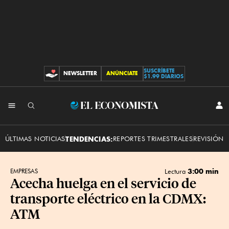
SUSCRÍBETE
NEWSLETTER
ANÚNCIATE
CONTRIBUCIONES
$1.99 DIARIOS
INI
El
SES
Economista
ÚLTIMAS NOTICIAS
TENDENCIAS:
REPORTES TRIMESTRALES
REVISIÓN 
3:00 min
EMPRESAS
Lectura
Acecha huelga en el servicio de
transporte eléctrico en la CDMX:
ATM