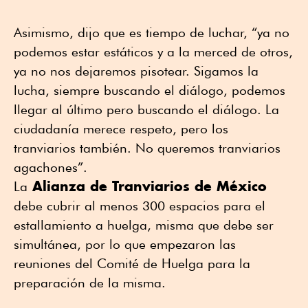
Asimismo, dijo que es tiempo de luchar, “ya no
podemos estar estáticos y a la merced de otros,
ya no nos dejaremos pisotear. Sigamos la
lucha, siempre buscando el diálogo, podemos
llegar al último pero buscando el diálogo. La
ciudadanía merece respeto, pero los
tranviarios también. No queremos tranviarios
agachones”.
Alianza de Tranviarios de México
La
debe cubrir al menos 300 espacios para el
estallamiento a huelga, misma que debe ser
simultánea, por lo que empezaron las
reuniones del Comité de Huelga para la
preparación de la misma.