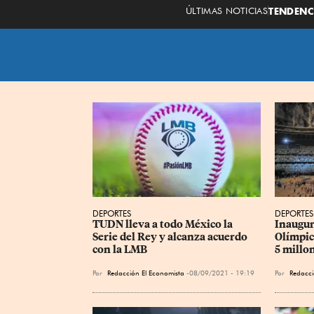
ÚLTIMAS NOTICIAS
TENDENC
DEPORTES
DEPORTES
TUDN lleva a todo México la 
Inaugur
Serie del Rey y alcanza acuerdo 
Olímpic
con la LMB
5 millo
Por
Redacción El Economista
08/09/2021 - 19:19
Por
Redacc