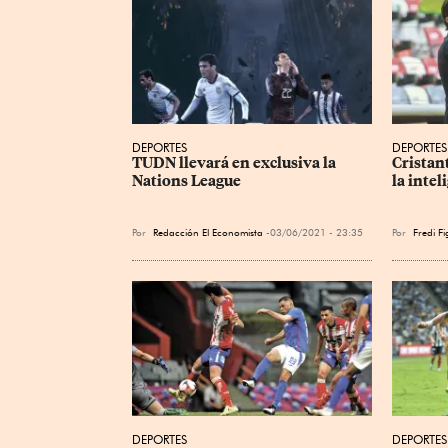
DEPORTES
DEPORTES
TUDN llevará en exclusiva la 
Cristant
Nations League
la inte
Por
Redacción El Economista
03/06/2021 - 23:35
Por
Fredi F
DEPORTES
DEPORTES