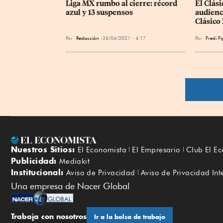
Liga MX rumbo al cierre: récord 
El Clási
azul y 13 suspensos
audienci
Clásico
Por
Redacción
26/04/2021 - 4:17
Por
Fredi F
Nuestros Sitios:
El Economista
El Empresario
Club El E
Publicidad:
Mediakit
Institucional:
Aviso de Privacidad
Aviso de Privacidad Int
Una empresa de Nacer Global
Trabaja con nosotros
Ir a la bolsa de trabajo