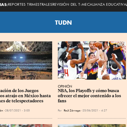
Economista
IAS:
REPORTES TRIMESTRALES
REVISIÓN DEL T-MEC
ALIANZA EDUCATIVA
TUDN
OPINIÓN
ación de los Juegos 
NBA, los Playoffs y cómo busca 
os atrajo en México hasta 
ofrecer el mejor contenido a los 
nes de telespectadores
fans
ión
28/07/2021 - 3:05
Por
Raúl Zárraga
25/06/2021 - 4:27