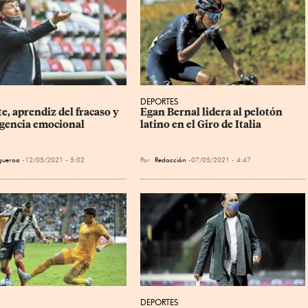
DEPORTES
e, aprendiz del fracaso y 
Egan Bernal lidera al pelotón 
ligencia emocional
latino en el Giro de Italia
igueroa
12/05/2021 - 5:02
Por
Redacción
07/05/2021 - 4:47
DEPORTES