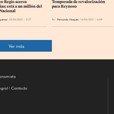
co Regio acerca 
Temporada de revalorización 
as; está a un millón del 
para Reynoso
 Nacional
igueroa
23/04/2021 - 3:27
Por
Fernanda Vázquez
16/04/2021 - 4:09
Ver más
conomista
egral
Contacto