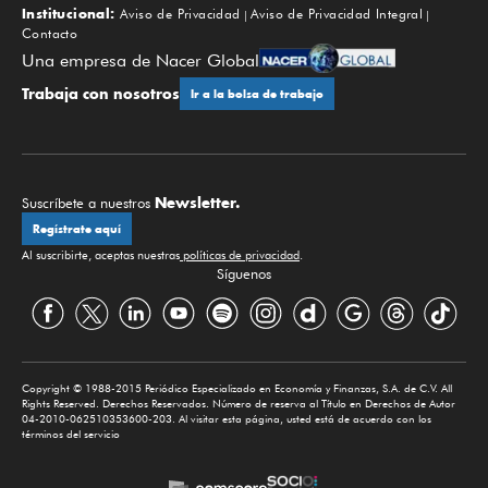
Institucional:
Aviso de Privacidad
Aviso de Privacidad Integral
Contacto
Una empresa de Nacer Global
Trabaja con nosotros
Ir a la bolsa de trabajo
Newsletter.
Suscríbete a nuestros
Regístrate aquí
Al suscribirte, aceptas nuestras
políticas de privacidad
.
Síguenos
Copyright © 1988-2015 Periódico Especializado en Economía y Finanzas, S.A. de C.V. All
Rights Reserved. Derechos Reservados. Número de reserva al Título en Derechos de Autor
04-2010-062510353600-203. Al visitar esta página, usted está de acuerdo con los
términos del servicio