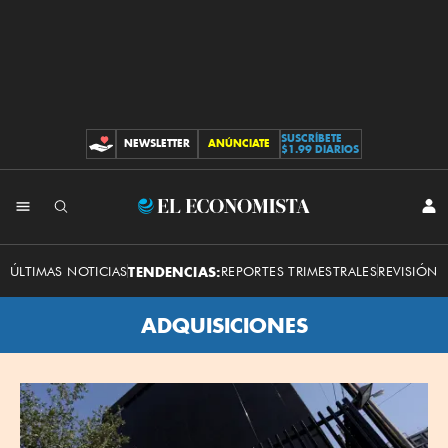
SUSCRÍBETE
NEWSLETTER
ANÚNCIATE
CONTRIBUCIONES
$1.99 DIARIOS
El
INI
SES
Economista
ÚLTIMAS NOTICIAS
TENDENCIAS:
REPORTES TRIMESTRALES
REVISIÓN 
ADQUISICIONES