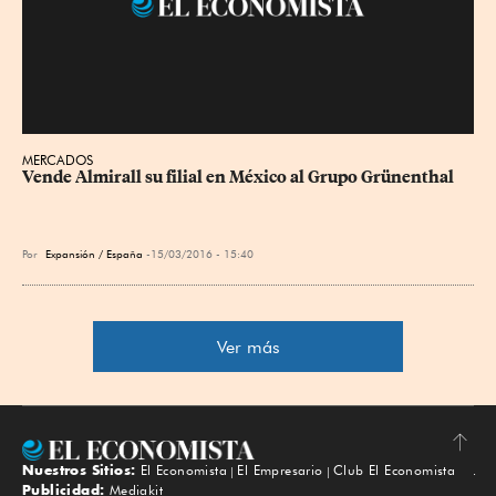
MERCADOS
Vende Almirall su filial en México al Grupo Grünenthal
Por
Expansión / España
15/03/2016 - 15:40
Ver más
Nuestros Sitios:
El Economista
El Empresario
Club El Economista
Subir
Publicidad:
Mediakit