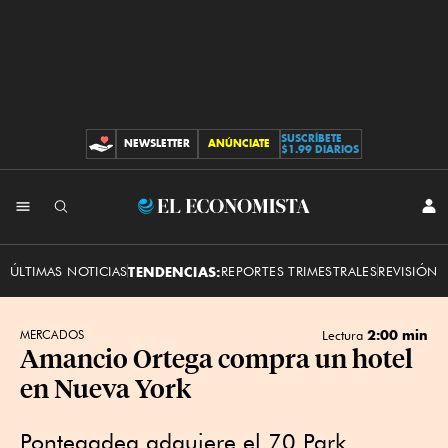
SUSCRÍBETE
NEWSLETTER
ANÚNCIATE
CONTRIBUCIONES
$1.99 DIARIOS
INI
El
SES
Economista
ÚLTIMAS NOTICIAS
TENDENCIAS:
REPORTES TRIMESTRALES
REVISIÓN 
2:00 min
MERCADOS
Lectura
Amancio Ortega compra un hotel
en Nueva York
Pontegadea adquiere el 70 Park