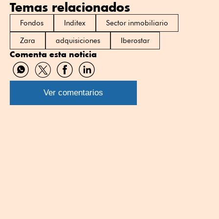
Temas relacionados
Fondos
Inditex
Sector inmobiliario
Zara
adquisiciones
Iberostar
Comenta esta noticia
Compartir
Compartir
Compartir
Compartir
por
por
por
por
WhatsApp
Twitter
Facebook
Linkedin
Ver comentarios