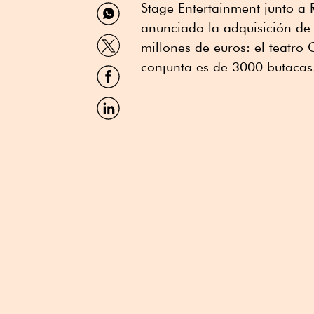
Compartir
Stage Entertainment junto a
por
anunciado la adquisición de
WhatsApp
Compartir
millones de euros: el teatro
por
Twitter
conjunta es de 3000 butacas
Compartir
por
Facebook
Compartir
por
Linkedin