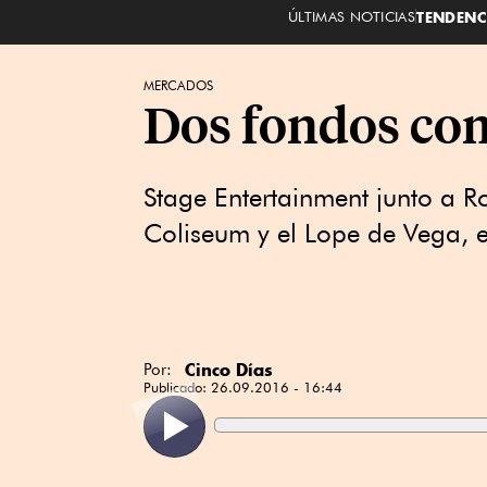
ÚLTIMAS NOTICIAS
TENDENC
MERCADOS
Dos fondos com
Stage Entertainment junto a R
Coliseum y el Lope de Vega, 
Cinco Días
Por:
Publicado:
26.09.2016 - 16:44