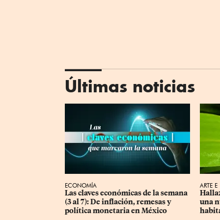
Últimas noticias
ECONOMÍA
ARTE E
Las claves económicas de la semana 
Halla
(3 al 7): De inflación, remesas y 
una n
política monetaria en México
habit