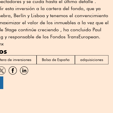
ectadores y se cuida hasta el último detalle .
 esta inversión a la cartera del fondo, que ya
inebra, Berlín y Lisboa y tenemos el convencimiento
ximizar el valor de los inmuebles a la vez que el
e Stage continúe creciendo , ha concluido Paul
g y responsable de los Fondos TransEuropean.
mx
os
tera de inversiones
Bolsa de España
adquisiciones
artir
Compartir
Compartir
Compartir
por
por
por
sApp
Twitter
Facebook
Linkedin