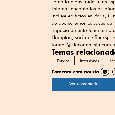
se da la bienvenida a los esp
Estamos encantados de añadir
incluye edificios en París, G
de que seremos capaces de ma
negocio de entretenimiento d
Hampton, socio de Rocksprin
fondos@eleconomista.com.
Temas relacionad
Fondos
inversiones
car
Comenta esta noticia
Comp
por
Ver comentarios
What