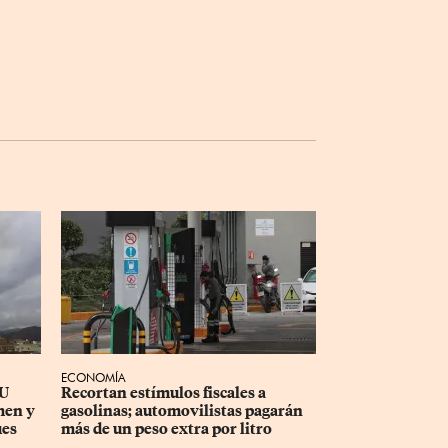
ECONOMÍA
U 
Recortan estímulos fiscales a 
men y 
gasolinas; automovilistas pagarán 
ues
más de un peso extra por litro