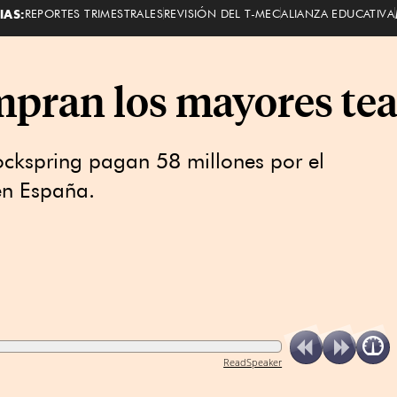
IAS:
REPORTES TRIMESTRALES
REVISIÓN DEL T-MEC
ALIANZA EDUCATIVA
pran los mayores tea
ockspring pagan 58 millones por el
en España.
ReadSpeaker