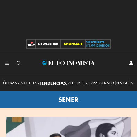
SUSCRÍBETE
NEWSLETTER
ANÚNCIATE
CONTRIBUCIONES
$1.99 DIARIOS
El
INI
SES
Economista
ÚLTIMAS NOTICIAS
TENDENCIAS:
REPORTES TRIMESTRALES
REVISIÓN 
SENER