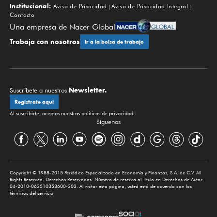
Institucional:
Aviso de Privacidad
Aviso de Privacidad Integral
Contacto
Una empresa de Nacer Global
Trabaja con nosotros
Ir a la bolsa de trabajo
Newsletter.
Suscríbete a nuestros
Regístrate aquí
Al suscribirte, aceptas nuestras
políticas de privacidad
.
Síguenos
Copyright © 1988-2015 Periódico Especializado en Economía y Finanzas, S.A. de C.V. All
Rights Reserved. Derechos Reservados. Número de reserva al Título en Derechos de Autor
04-2010-062510353600-203. Al visitar esta página, usted está de acuerdo con los
términos del servicio