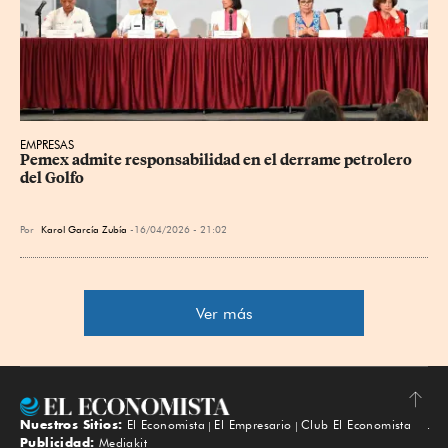
EMPRESAS
Pemex admite responsabilidad en el derrame petrolero 
del Golfo
Por
Karol García Zubía
16/04/2026 - 21:02
Ver más
Nuestros Sitios:
El Economista
El Empresario
Club El Economista
Subir
Publicidad:
Mediakit