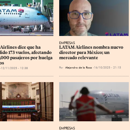
EMPRESAS
irlines dice que ha 
LATAM Airlines nombra nuevo 
ido 173 vuelos, afectando 
director para México; un 
,000 pasajeros por huelga 
mercado relevante
os
Por
Alejandro de la Rosa
16/10/2025 - 21:15
12/11/2025 - 12:38
EMPRESAS