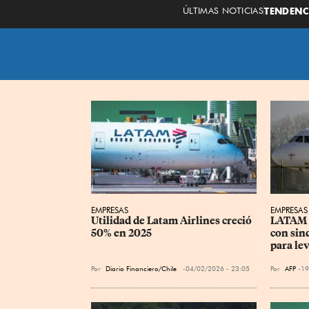
ÚLTIMAS NOTICIAS
TENDENC
EMPRESAS
EMPRESAS
Utilidad de Latam Airlines creció 
LATAM A
50% en 2025
con sind
para le
Por
Diario Financiero/Chile
04/02/2026 - 23:05
Por
AFP
19