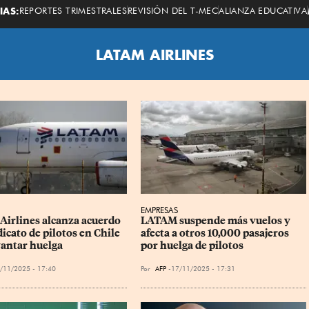
Economista
IAS:
REPORTES TRIMESTRALES
REVISIÓN DEL T-MEC
ALIANZA EDUCATIVA
LATAM AIRLINES
EMPRESAS
irlines alcanza acuerdo 
LATAM suspende más vuelos y 
icato de pilotos en Chile 
afecta a otros 10,000 pasajeros 
vantar huelga
por huelga de pilotos
/11/2025 - 17:40
Por
AFP
17/11/2025 - 17:31