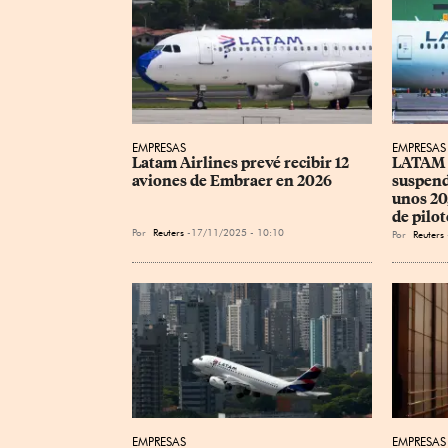
EMPRESAS
EMPRESAS
Latam Airlines prevé recibir 12 
LATAM A
aviones de Embraer en 2026
suspend
unos 20
de pilot
Por
Reuters
17/11/2025 - 10:10
Por
Reuters
EMPRESAS
EMPRESAS