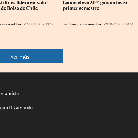
rlines lidera en valor 
Latam eleva 50% ganancias en 
 de Bolsa de Chile
primer semestre
Financiero/Chile
26/08/2025 - 23:27
Por
Diario Financiero/Chile
29/07/2025 - 20:56
Ver más
conomista
egral
Contacto