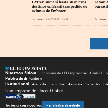
LATAM sumará hasta 30 nuevos 
Latam Ai
destinos en Brasil tras pedido de 
bursátil
aviones de Embraer
Por
Reuters
26/09/2025 - 15:30
Por
Diario 
Nuestros Sitios:
El Economista
El Empresario
Club El E
Publicidad:
Mediakit
Institucional:
Aviso de Privacidad
Aviso de Privacidad Int
Una empresa de Nacer Global
Trabaja con nosotros
Ir a la bolsa de trabajo