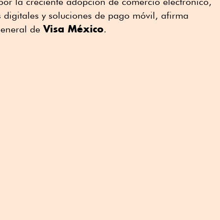
por la creciente adopción de comercio electrónico,
s digitales y soluciones de pago móvil, afirma
Visa México
 general de
.