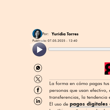
Yuridia Torres
Por:
Publicado:
07.05.2025 - 12:40
Compartir
por
WhatsApp
Compartir
por
La forma en cómo pagas tus
Twitter
Compartir
personas que usan efectivo,
por
transferencias, la tendencia 
Facebook
Compartir
por
pagos digitales
El uso de
Linkedin