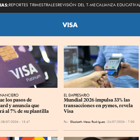
Economista
IAS:
REPORTES TRIMESTRALES
REVISIÓN DEL T-MEC
ALIANZA EDUCATIVA
VISA
INANCIERO
EL EMPRESARIO
ue los pasos de 
Mundial 2026 impulsa 33% las 
ard y anuncia que 
transacciones en pymes, revela 
á al 7% de su plantilla
Visa
28/07/2026 - 15:47
Por
Elizabeth Meza Rodríguez
24/07/2026 - 7:00