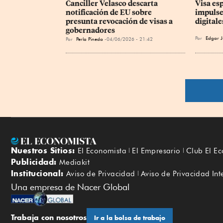
Canciller Velasco descarta 
Visa es
notificación de EU sobre 
impulse
presunta revocación de visas a 
digital
gobernadores
Por
Edgar J
Por
Perla Pineda
04/06/2026 - 21:42
Nuestros Sitios:
El Economista
El Empresario
Club El E
Publicidad:
Mediakit
Institucional:
Aviso de Privacidad
Aviso de Privacidad Int
Una empresa de Nacer Global
Trabaja con nosotros
Ir a la bolsa de trabajo