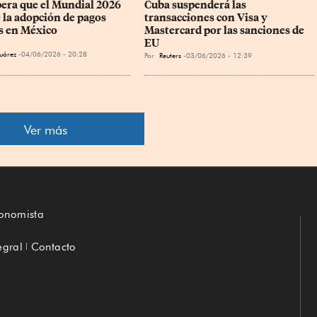
pera que el Mundial 2026 
Cuba suspenderá las 
 la adopción de pagos 
transacciones con Visa y 
es en México
Mastercard por las sanciones de 
EU
uárez
04/06/2026 - 20:28
Por
Reuters
03/06/2026 - 12:39
Ver más
conomista
egral
Contacto