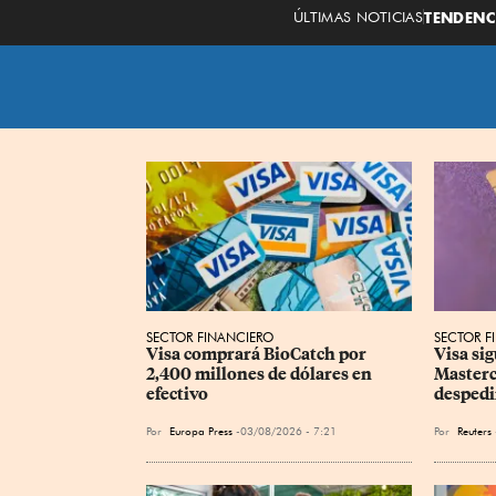
ÚLTIMAS NOTICIAS
TENDENC
SECTOR FINANCIERO
SECTOR F
Visa comprará BioCatch por 
Visa sig
2,400 millones de dólares en 
Masterc
efectivo
despedir
Por
Europa Press
03/08/2026 - 7:21
Por
Reuters