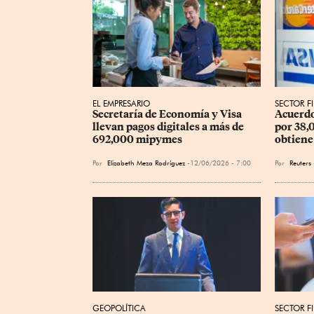
EL EMPRESARIO
SECTOR F
Secretaría de Economía y Visa 
Acuerdo
llevan pagos digitales a más de 
por 38,
692,000 mipymes
obtiene
Por
Elizabeth Meza Rodríguez
12/06/2026 - 7:00
Por
Reuters
GEOPOLÍTICA
SECTOR F