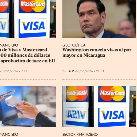
INANCIERO
GEOPOLÍTICA
 de Visa y Mastercard 
Washington cancela visas al por 
000 millones de dólares 
mayor en Nicaragua
 aprobación de juez en EU
10/06/2026 - 7:21
Por
AFP
08/06/2026 - 22:54
INANCIERO
SECTOR FINANCIERO