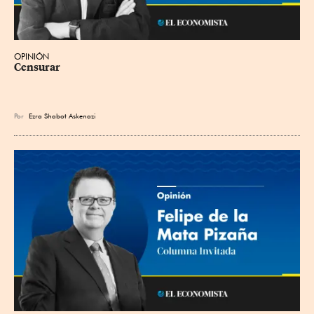
OPINIÓN
Censurar
Por
Ezra Shabot Askenazi