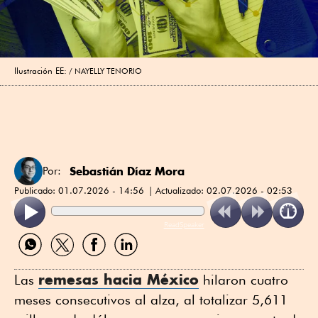
Ilustración EE:
NAYELLY TENORIO
Sebastián Díaz Mora
Por:
Publicado:
01.07.2026 - 14:56
Actualizado:
02.07.2026 - 02:53
ReadSpeaker
Compartir
Compartir
Compartir
Compartir
por
por
por
por
WhatsApp
Twitter
Facebook
Linkedin
remesas hacia México
Las
hilaron cuatro
meses consecutivos al alza, al totalizar 5,611