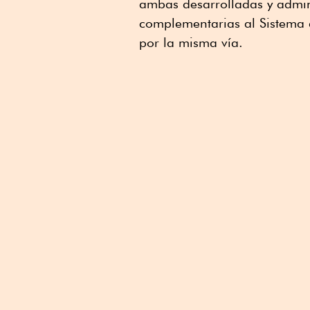
ambas desarrolladas y admin
Linkedin
complementarias al Sistema d
por la misma vía.