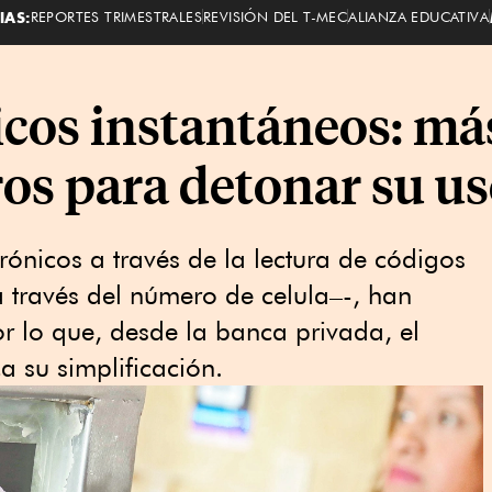
IAS:
REPORTES TRIMESTRALES
REVISIÓN DEL T-MEC
ALIANZA EDUCATIVA
cos instantáneos: más
ros para detonar su u
ónicos a través de la lectura de códigos
 través del número de celula–-, han
r lo que, desde la banca privada, el
a su simplificación.