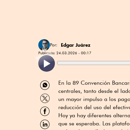
Edgar Juárez
Por:
Publicado:
24.03.2026 - 00:17
Compartir
En la 89 Convención Bancari
por
centrales, tanto desde el la
WhatsApp
Compartir
un mayor impulso a los pagos 
por
Twitter
reducción del uso del efectiv
Compartir
por
Hoy ya hay diferentes altern
Facebook
Compartir
que se esperaba. Las platafo
por