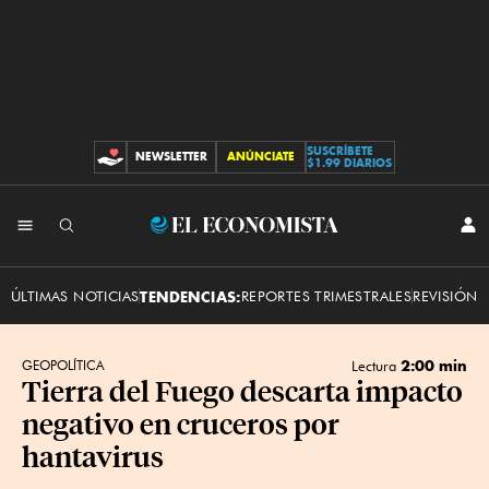
SUSCRÍBETE
NEWSLETTER
ANÚNCIATE
CONTRIBUCIONES
$1.99 DIARIOS
INI
El
SES
Economista
ÚLTIMAS NOTICIAS
TENDENCIAS:
REPORTES TRIMESTRALES
REVISIÓN 
2:00 min
GEOPOLÍTICA
Lectura
Tierra del Fuego descarta impacto
negativo en cruceros por
hantavirus