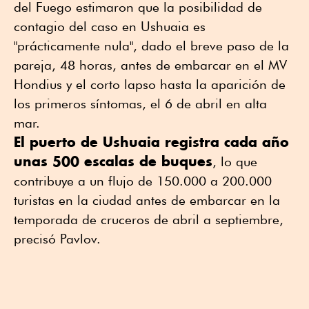
del Fuego estimaron que la posibilidad de
contagio del caso en Ushuaia es
"prácticamente nula", dado el breve paso de la
pareja, 48 horas, antes de embarcar en el MV
Hondius y el corto lapso hasta la aparición de
los primeros síntomas, el 6 de abril en alta
mar.
El puerto de Ushuaia registra cada año
unas 500 escalas de buques
, lo que
contribuye a un flujo de 150.000 a 200.000
turistas en la ciudad antes de embarcar en la
temporada de cruceros de abril a septiembre,
precisó Pavlov.