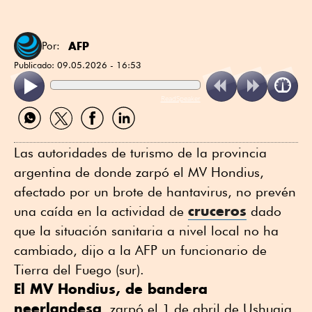
AFP
Por:
Publicado:
09.05.2026 - 16:53
ReadSpeaker
Compartir
Compartir
Compartir
Compartir
por
por
por
por
WhatsApp
Twitter
Facebook
Linkedin
Las autoridades de turismo de la provincia
argentina de donde zarpó el MV Hondius,
afectado por un brote de hantavirus, no prevén
cruceros
una caída en la actividad de
dado
que la situación sanitaria a nivel local no ha
cambiado, dijo a la AFP un funcionario de
Tierra del Fuego (sur).
El MV Hondius, de bandera
neerlandesa
, zarpó el 1 de abril de Ushuaia,