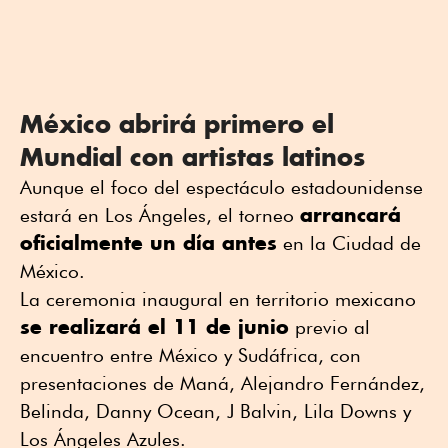
México abrirá primero el
Mundial con artistas latinos
Aunque el foco del espectáculo estadounidense
arrancará
estará en Los Ángeles, el torneo
oficialmente un día antes
en la Ciudad de
México.
La ceremonia inaugural en territorio mexicano
se realizará el 11 de junio
previo al
encuentro entre México y Sudáfrica, con
presentaciones de
Maná
,
Alejandro Fernández
,
Belinda
,
Danny Ocean
,
J Balvin
,
Lila Downs
y
Los Ángeles Azules
.