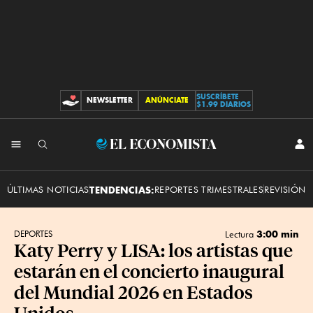
SUSCRÍBETE
NEWSLETTER
ANÚNCIATE
CONTRIBUCIONES
$1.99 DIARIOS
INI
El
SES
Economista
ÚLTIMAS NOTICIAS
TENDENCIAS:
REPORTES TRIMESTRALES
REVISIÓN 
3:00 min
DEPORTES
Lectura
Katy Perry y LISA: los artistas que
estarán en el concierto inaugural
del Mundial 2026 en Estados
Unidos