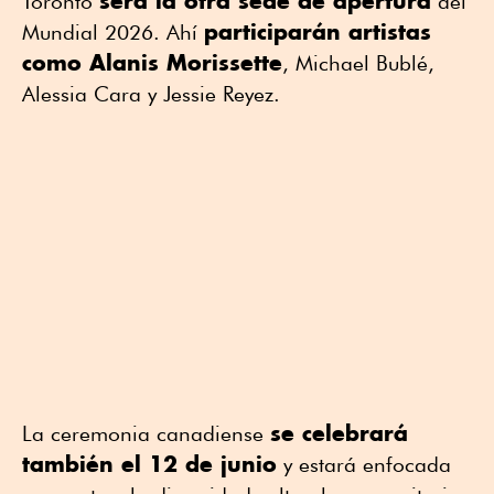
será la otra sede de apertura
Toronto
del
participarán artistas
Mundial 2026. Ahí
como
Alanis Morissette
,
Michael Bublé
,
Alessia Cara
y
Jessie Reyez
.
se celebrará
La ceremonia canadiense
también el 12 de junio
y estará enfocada