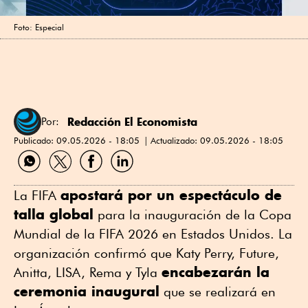
Foto: Especial
Redacción El Economista
Por:
Publicado:
09.05.2026 - 18:05
Actualizado:
09.05.2026 - 18:05
Compartir
Compartir
Compartir
Compartir
por
por
por
por
WhatsApp
Twitter
Facebook
Linkedin
apostará por un espectáculo de
La FIFA
talla global
para la inauguración de la Copa
Mundial de la FIFA 2026 en Estados Unidos. La
organización confirmó que Katy Perry, Future,
encabezarán la
Anitta, LISA, Rema y Tyla
ceremonia inaugural
que se realizará en