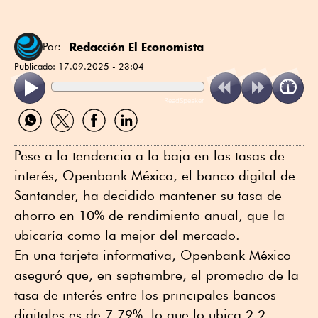
Redacción El Economista
Por:
Publicado:
17.09.2025 - 23:04
ReadSpeaker
Compartir
Compartir
Compartir
Compartir
por
por
por
por
WhatsApp
Twitter
Facebook
Linkedin
Pese a la tendencia a la baja en las tasas de
interés, Openbank México, el banco digital de
Santander, ha decidido mantener su tasa de
ahorro en 10% de rendimiento anual, que la
ubicaría como la mejor del mercado.
En una tarjeta informativa, Openbank México
aseguró que, en septiembre, el promedio de la
tasa de interés entre los principales bancos
digitales es de 7.79%, lo que lo ubica 2.2