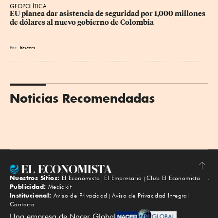
GEOPOLÍTICA
EU planea dar asistencia de seguridad por 1,000 millones 
de dólares al nuevo gobierno de Colombia
Por
Reuters
Noticias Recomendadas
Nuestros Sitios:
El Economista
El Empresario
Club El Economista
Subir
Publicidad:
Mediakit
Institucional:
Aviso de Privacidad
Aviso de Privacidad Integral
Contacto
Una empresa de Nacer Global