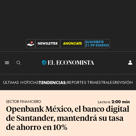
SUSCRÍBETE
NEWSLETTER
ANÚNCIATE
CONTRIBUCIONES
$1.99 DIARIOS
INI
El
SES
Economista
ÚLTIMAS NOTICIAS
TENDENCIAS:
REPORTES TRIMESTRALES
REVISIÓN 
2:00 min
SECTOR FINANCIERO
Lectura
Openbank México, el banco digital
de Santander, mantendrá su tasa
de ahorro en 10%