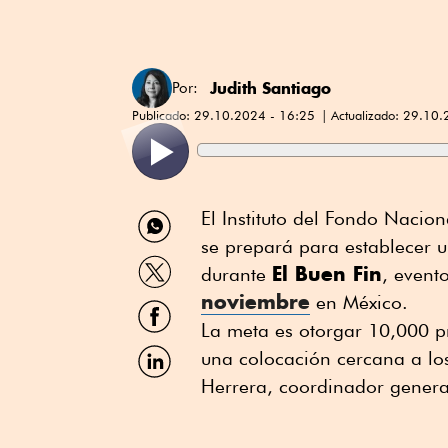
Judith Santiago
Por:
Publicado:
29.10.2024 - 16:25
Actualizado:
29.10.
Compartir
El Instituto del Fondo Nacio
por
se prepará para establecer u
WhatsApp
Compartir
El Buen Fin
durante
, event
por
noviembre
Twitter
en México.
Compartir
por
La meta es otorgar 10,000 p
Facebook
Compartir
una colocación cercana a lo
por
Herrera, coordinador general
Linkedin