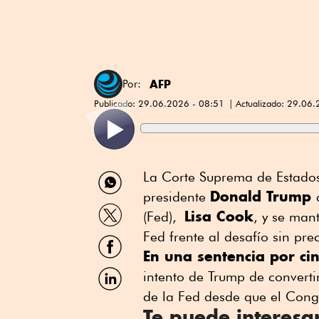
AFP
Por:
Publicado:
29.06.2026 - 08:51
Actualizado:
29.06.
Compartir
La Corte Suprema de Estados 
por
Donald Trump
presidente
WhatsApp
Compartir
Lisa Cook
(Fed),
, y se man
por
Twitter
Fed frente al desafío sin pr
Compartir
por
En una sentencia por ci
Facebook
Compartir
intento de Trump de convertir
por
de la Fed desde que el Cong
Linkedin
Te puede interesa