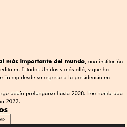
ral más importante del mundo
, una institución
rédito en Estados Unidos y más allá, y que ha
e Trump desde su regreso a la ⁠presidencia en
argo debía prolongarse hasta 2038. Fue nombrada
en 2022.
os
ump