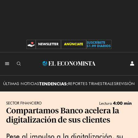
SUSCRÍBETE
NEWSLETTER
ANÚNCIATE
CONTRIBUCIONES
$1.99 DIARIOS
INI
El
SES
Economista
ÚLTIMAS NOTICIAS
TENDENCIAS:
REPORTES TRIMESTRALES
REVISIÓN 
4:00 min
SECTOR FINANCIERO
Lectura
Compartamos Banco acelera la
digitalización de sus clientes
Pese al impulso a la digitalización, su