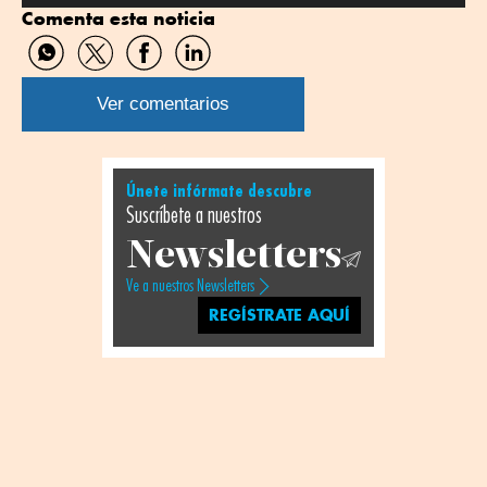
Comenta esta noticia
Compartir
Compartir
Compartir
Compartir
por
por
por
por
WhatsApp
Twitter
Facebook
Linkedin
Ver comentarios
Únete infórmate descubre
Suscríbete a nuestros
Newsletters
Ve a nuestros Newsletters
REGÍSTRATE AQUÍ