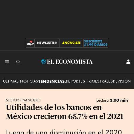
SUSCRÍBETE
NEWSLETTER
ANÚNCIATE
CONTRIBUCIONES
$1.99 DIARIOS
INI
El
SES
Economista
ÚLTIMAS NOTICIAS
TENDENCIAS:
REPORTES TRIMESTRALES
REVISIÓN 
3:00 min
SECTOR FINANCIERO
Lectura
Utilidades de los bancos en
México crecieron 65.7% en el 2021
Luego de una disminución en el 2020