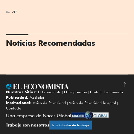
Por
AFP
Noticias Recomendadas
Nuestros Sitios:
El Economista
El Empresario
Club El Economista
Subir
Publicidad:
Mediakit
Institucional:
Aviso de Privacidad
Aviso de Privacidad Integral
Contacto
Una empresa de Nacer Global
Trabaja con nosotros
Ir a la bolsa de trabajo