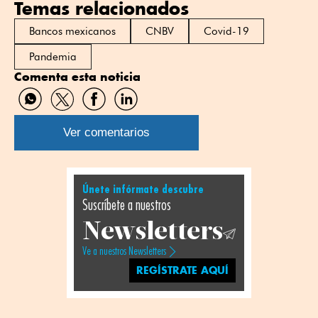
Temas relacionados
Bancos mexicanos
CNBV
Covid-19
Pandemia
Comenta esta noticia
Compartir
Compartir
Compartir
Compartir
por
por
por
por
WhatsApp
Twitter
Facebook
Linkedin
Ver comentarios
Únete infórmate descubre
Suscríbete a nuestros
Newsletters
Ve a nuestros Newsletters
REGÍSTRATE AQUÍ