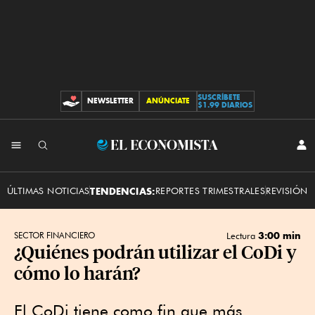
SUSCRÍBETE
NEWSLETTER
ANÚNCIATE
CONTRIBUCIONES
$1.99 DIARIOS
INI
El
SES
Economista
ÚLTIMAS NOTICIAS
TENDENCIAS:
REPORTES TRIMESTRALES
REVISIÓN 
3:00 min
SECTOR FINANCIERO
Lectura
¿Quiénes podrán utilizar el CoDi y
cómo lo harán?
El CoDi tiene como fin que más