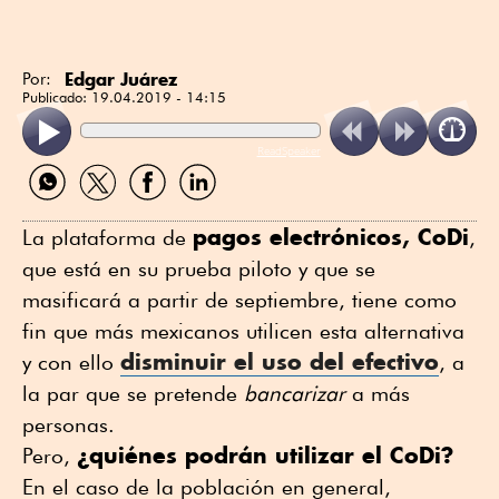
Edgar Juárez
Por:
Publicado:
19.04.2019 - 14:15
ReadSpeaker
Compartir
Compartir
Compartir
Compartir
por
por
por
por
WhatsApp
Twitter
Facebook
Linkedin
pagos electrónicos, CoDi
La plataforma de
,
que está en su prueba piloto y que se
masificará a partir de septiembre, tiene como
fin que más mexicanos utilicen esta alternativa
disminuir el uso del efectivo
y con ello
, a
la par que se pretende
bancarizar
a más
personas.
¿quiénes podrán utilizar el CoDi?
Pero,
En el caso de la población en general,