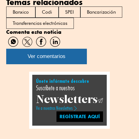
Temas relacionados
Banxico
Codi
SPEI
Bancarización
Transferencias electrónicas
Comenta esta noticia
Compartir
Compartir
Compartir
Compartir
por
por
por
por
WhatsApp
Twitter
Facebook
Linkedin
Ver comentarios
Únete infórmate descubre
Suscríbete a nuestros
Newsletters
Ve a nuestros Newsletters
REGÍSTRATE AQUÍ