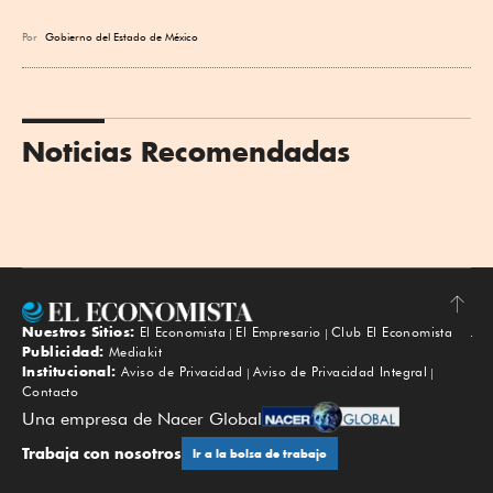
Por
Gobierno del Estado de México
Noticias Recomendadas
Nuestros Sitios:
El Economista
El Empresario
Club El Economista
Subir
Publicidad:
Mediakit
Institucional:
Aviso de Privacidad
Aviso de Privacidad Integral
Contacto
Una empresa de Nacer Global
Trabaja con nosotros
Ir a la bolsa de trabajo