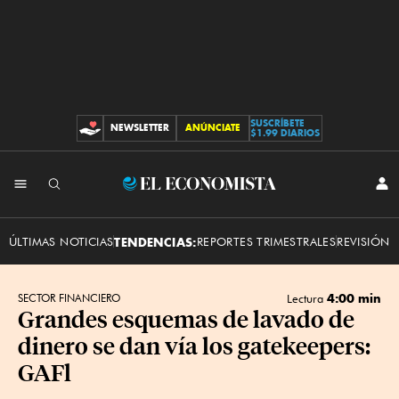
SUSCRÍBETE
NEWSLETTER
ANÚNCIATE
CONTRIBUCIONES
$1.99 DIARIOS
INI
El
SES
Economista
ÚLTIMAS NOTICIAS
TENDENCIAS:
REPORTES TRIMESTRALES
REVISIÓN 
4:00 min
SECTOR FINANCIERO
Lectura
Grandes esquemas de lavado de
dinero se dan vía los gatekeepers:
GAFl