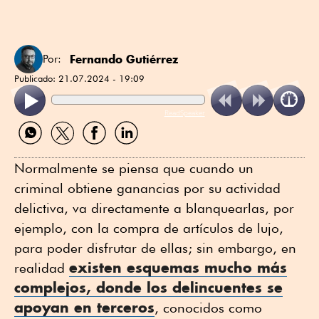
Fernando Gutiérrez
Por:
Publicado:
21.07.2024 - 19:09
ReadSpeaker
Compartir
Compartir
Compartir
Compartir
por
por
por
por
WhatsApp
Twitter
Facebook
Linkedin
Normalmente se piensa que cuando un
criminal obtiene ganancias por su actividad
delictiva, va directamente a blanquearlas, por
ejemplo, con la compra de artículos de lujo,
para poder disfrutar de ellas; sin embargo, en
existen esquemas mucho más
realidad
complejos, donde los delincuentes se
apoyan en terceros
, conocidos como