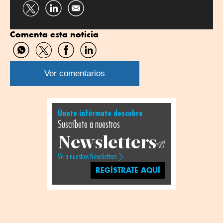
Compartir
Compartir
por
por
Comenta esta noticia
Twitter
Linkedin
Compartir
Compartir
Compartir
Compartir
por
por
por
por
WhatsApp
Twitter
Facebook
Linkedin
Ver comentarios
Únete infórmate descubre
Suscríbete a nuestros
Newsletters
Ve a nuestros Newsletters
REGÍSTRATE AQUÍ