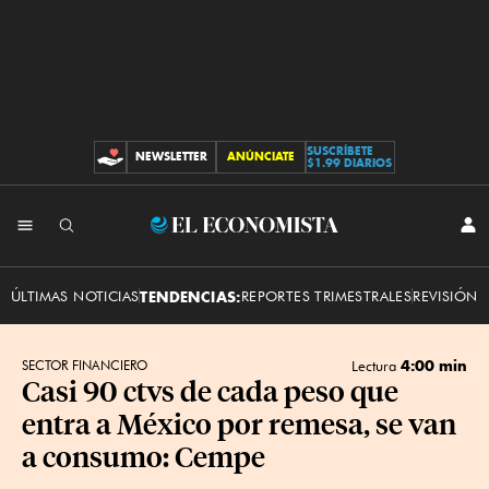
SUSCRÍBETE
NEWSLETTER
ANÚNCIATE
CONTRIBUCIONES
$1.99 DIARIOS
INI
El
SES
Economista
ÚLTIMAS NOTICIAS
TENDENCIAS:
REPORTES TRIMESTRALES
REVISIÓN 
4:00 min
SECTOR FINANCIERO
Lectura
Casi 90 ctvs de cada peso que
entra a México por remesa, se van
a consumo: Cempe