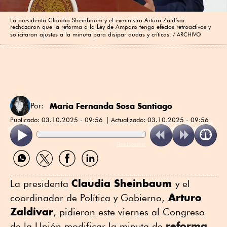
La presidenta Claudia Sheinbaum y el exministro Arturo Zaldívar
rechazaron que la reforma a la Ley de Amparo tenga efectos retroactivos y
solicitaron ajustes a la minuta para disipar dudas y críticas.
ARCHIVO
María Fernanda Sosa Santiago
Por:
Publicado:
03.10.2025 - 09:56
Actualizado:
03.10.2025 - 09:56
ReadSpeaker
Compartir
Compartir
Compartir
Compartir
por
por
por
por
WhatsApp
Twitter
Facebook
Linkedin
Claudia Sheinbaum
La presidenta
y el
Arturo
coordinador de Política y Gobierno,
Zaldívar
, pidieron este viernes al Congreso
reforma
de la Unión modificar la minuta de