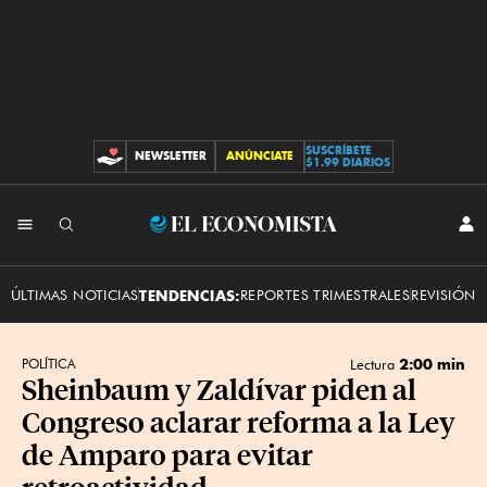
SUSCRÍBETE
NEWSLETTER
ANÚNCIATE
CONTRIBUCIONES
$1.99 DIARIOS
INI
El
SES
Economista
ÚLTIMAS NOTICIAS
TENDENCIAS:
REPORTES TRIMESTRALES
REVISIÓN 
2:00 min
POLÍTICA
Lectura
Sheinbaum y Zaldívar piden al
Congreso aclarar reforma a la Ley
de Amparo para evitar
retroactividad