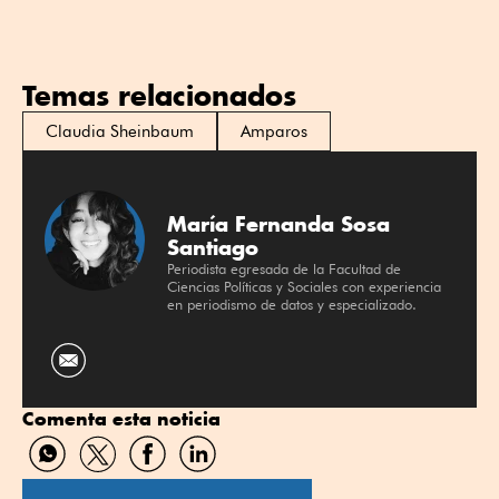
Temas relacionados
Claudia Sheinbaum
Amparos
María Fernanda Sosa
Santiago
Periodista egresada de la Facultad de
Ciencias Políticas y Sociales con experiencia
en periodismo de datos y especializado.
Comenta esta noticia
Compartir
Compartir
Compartir
Compartir
por
por
por
por