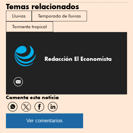
Temas relacionados
Lluvias
Temporada de lluvias
Tormenta tropical
Redacción El Economista
Comenta esta noticia
Compartir
Compartir
Compartir
Compartir
por
por
por
por
WhatsApp
Twitter
Facebook
Linkedin
Ver comentarios