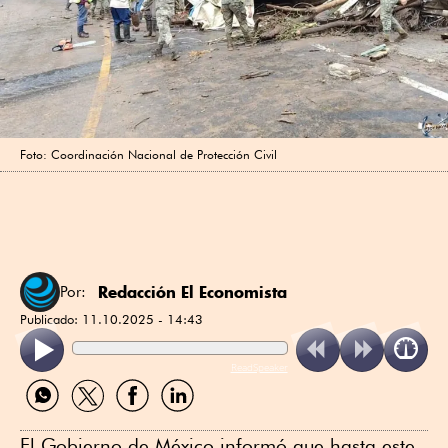
Foto: Coordinación Nacional de Protección Civil
Redacción El Economista
Por:
Publicado:
11.10.2025 - 14:43
ReadSpeaker
Compartir
Compartir
Compartir
Compartir
por
por
por
por
WhatsApp
Twitter
Facebook
Linkedin
El Gobierno de México informó que hasta este