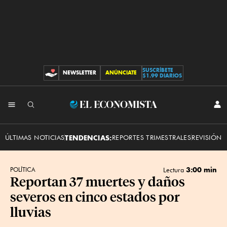
SUSCRÍBETE
NEWSLETTER
ANÚNCIATE
CONTRIBUCIONES
$1.99 DIARIOS
INI
El
SES
Economista
ÚLTIMAS NOTICIAS
TENDENCIAS:
REPORTES TRIMESTRALES
REVISIÓN 
3:00 min
POLÍTICA
Lectura
Reportan 37 muertes y daños
severos en cinco estados por
lluvias