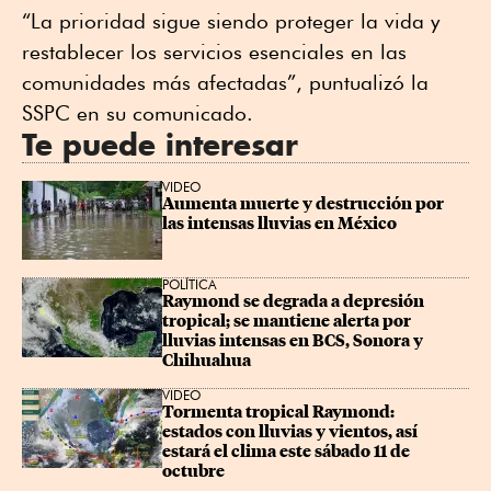
“La prioridad sigue siendo proteger la vida y
restablecer los servicios esenciales en las
comunidades más afectadas”, puntualizó la
SSPC en su comunicado.
Te puede interesar
VIDEO
Aumenta muerte y destrucción por 
las intensas lluvias en México
POLÍTICA
Raymond se degrada a depresión 
tropical; se mantiene alerta por 
lluvias intensas en BCS, Sonora y 
Chihuahua
VIDEO
Tormenta tropical Raymond: 
estados con lluvias y vientos, así 
estará el clima este sábado 11 de 
octubre