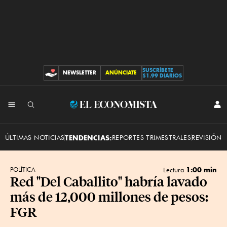
SUSCRÍBETE
NEWSLETTER
ANÚNCIATE
CONTRIBUCIONES
$1.99 DIARIOS
INI
El
SES
Economista
ÚLTIMAS NOTICIAS
TENDENCIAS:
REPORTES TRIMESTRALES
REVISIÓN 
1:00 min
POLÍTICA
Lectura
Red "Del Caballito" habría lavado
más de 12,000 millones de pesos:
FGR