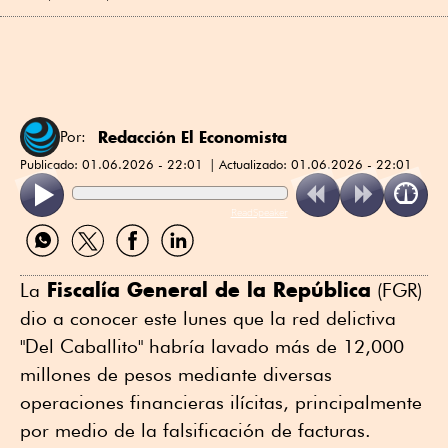
Redacción El Economista
Por:
Publicado:
01.06.2026 - 22:01
Actualizado:
01.06.2026 - 22:01
ReadSpeaker
Compartir
Compartir
Compartir
Compartir
por
por
por
por
WhatsApp
Twitter
Facebook
Linkedin
Fiscalía General de la República
La
(FGR)
dio a conocer este lunes que la red delictiva
"Del Caballito" habría lavado más de 12,000
millones de pesos mediante diversas
operaciones financieras ilícitas, principalmente
por medio de la falsificación de facturas.