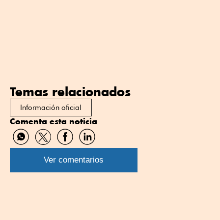
Temas relacionados
Información oficial
Comenta esta noticia
Compartir
Compartir
Compartir
Compartir
por
por
por
por
WhatsApp
Twitter
Facebook
Linkedin
Ver comentarios