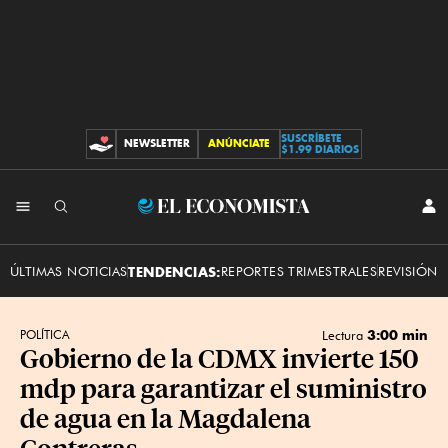
SUSCRÍBETE
NEWSLETTER
ANÚNCIATE
CONTRIBUCIONES
$1.99 DIARIOS
INI
El
SES
Economista
ÚLTIMAS NOTICIAS
TENDENCIAS:
REPORTES TRIMESTRALES
REVISIÓN 
3:00 min
POLÍTICA
Lectura
Gobierno de la CDMX invierte 150
mdp para garantizar el suministro
de agua en la Magdalena
Contreras