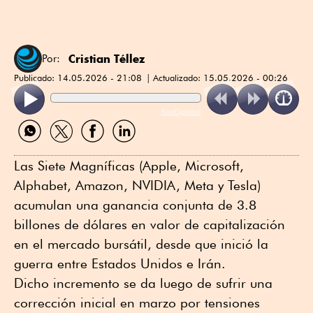
Cristian Téllez
Por:
Publicado:
14.05.2026 - 21:08
Actualizado:
15.05.2026 - 00:26
ReadSpeaker
Compartir
Compartir
Compartir
Compartir
por
por
por
por
WhatsApp
Twitter
Facebook
Linkedin
Las Siete Magníficas (Apple, Microsoft,
Alphabet, Amazon, NVIDIA, Meta y Tesla)
acumulan una ganancia conjunta de 3.8
billones de dólares en valor de capitalización
en el mercado bursátil, desde que inició la
guerra entre Estados Unidos e Irán.
Dicho incremento se da luego de sufrir una
corrección inicial en marzo por tensiones