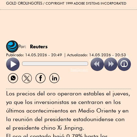
GOLD OROLINGOTES
COPYRIGHT 1999 ADOBE SYSTEMS INCORPORATED
Reuters
Por:
Publicado:
14.05.2026 - 20:49
Actualizado:
14.05.2026 - 20:53
ReadSpeaker
Compartir
Compartir
Compartir
Compartir
por
por
por
por
WhatsApp
Twitter
Facebook
Linkedin
Los precios del oro operaron estables el jueves,
ya que los inversionistas se centraron en los
últimos acontecimientos en Medio Oriente y en
la reunión del presidente estadounidense con
el presidente chino Xi Jinping.
El oro al contado bajó 0.78% hasta los