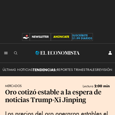
SUSCRÍBETE
NEWSLETTER
ANÚNCIATE
CONTRIBUCIONES
$1.99 DIARIOS
INI
El
SES
Economista
ÚLTIMAS NOTICIAS
TENDENCIAS:
REPORTES TRIMESTRALES
REVISIÓN 
2:00 min
MERCADOS
Lectura
Oro cotizó estable a la espera de
noticias Trump-Xi Jinping
Los precios del oro operaron estables el