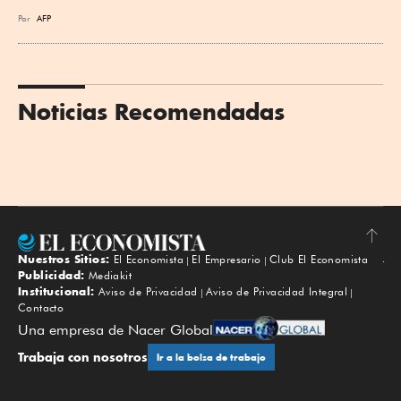
Por
AFP
Noticias Recomendadas
Nuestros Sitios:
El Economista
El Empresario
Club El Economista
Subir
Publicidad:
Mediakit
Institucional:
Aviso de Privacidad
Aviso de Privacidad Integral
Contacto
Una empresa de Nacer Global
Trabaja con nosotros
Ir a la bolsa de trabajo