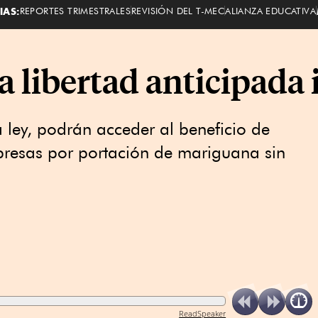
IAS:
REPORTES TRIMESTRALES
REVISIÓN DEL T-MEC
ALIANZA EDUCATIVA
 libertad anticipada
a ley, podrán acceder al beneficio de
presas por portación de mariguana sin
ReadSpeaker