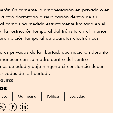
s serán únicamente la amonestación en privado o en
l a otro dormitorio o reubicación dentro de su
nal como una medida estrictamente limitada en el
 la restricción temporal del tránsito en el interior
 prohibición temporal de aparatos electrónicos
jeres privadas de la libertad, que nacieron durante
rmanecer con su madre dentro del centro
 años de edad y bajo ninguna circunstancia deben
rivadas de la libertad .
ta.mx
os
reso
Marihuana
Política
Sociedad
artir
Compartir
Compartir
Compartir