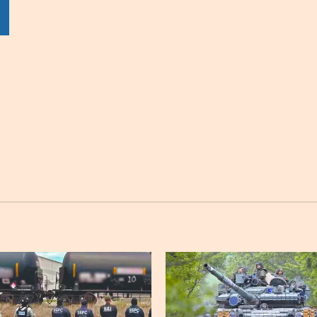
por
por
por
sApp
Twitter
Facebook
Linkedin