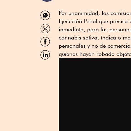
Compartir
Por unanimidad, las comisio
por
Ejecución Penal que precisa
WhatsApp
Compartir
inmediata, para las persona
por
Twitter
cannabis sativa, índica o ma
Compartir
por
personales y no de comercio 
Facebook
Compartir
quienes hayan robado objeto
por
Linkedin