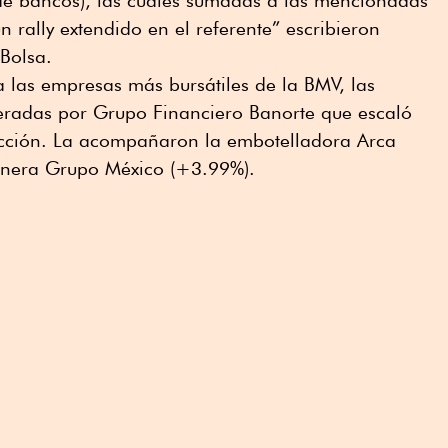
y de bancos), las cuales sumadas a las mencionadas
rally extendido en el referente” escribieron
Bolsa.
 las empresas más bursátiles de la BMV, las
deradas por Grupo Financiero Banorte que escaló
cción. La acompañaron la embotelladora Arca
inera Grupo México (+3.99%).