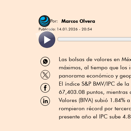
Marcos Olvera
Por:
Publicado:
14.01.2026 - 20:54
Compartir
Las bolsas de valores en Méx
por
máximos, al tiempo que los i
WhatsApp
Compartir
panorama económico y geopol
por
Twitter
El índice S&P BMV/IPC de la
Compartir
por
67,403.08 puntos, mientras q
Facebook
Compartir
Valores (BIVA) subió 1.84% a
por
rompieron récord por tercera
Linkedin
presente año el IPC sube 4.8