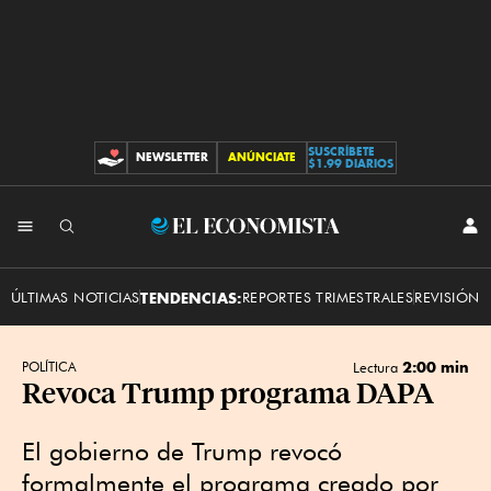
SUSCRÍBETE
NEWSLETTER
ANÚNCIATE
CONTRIBUCIONES
$1.99 DIARIOS
INI
El
SES
Economista
ÚLTIMAS NOTICIAS
TENDENCIAS:
REPORTES TRIMESTRALES
REVISIÓN 
2:00 min
POLÍTICA
Lectura
Revoca Trump programa DAPA
El gobierno de Trump revocó
formalmente el programa creado por