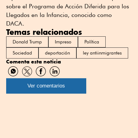
sobre el Programa de Acción Diferida para los
Llegados en la Infancia, conocido como
DACA.
Temas relacionados
Donald Trump
Impreso
Política
Sociedad
deportación
ley antiinmigrantes
Comenta esta noticia
Compartir
Compartir
Compartir
Compartir
por
por
por
por
WhatsApp
Twitter
Facebook
Linkedin
Ver comentarios