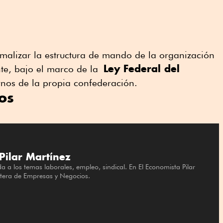
malizar la estructura de mando de la organización
Ley Federal del
nte, bajo el marco de la
ernos de la propia confederación.
os
Pilar Martínez
da a los temas laborales, empleo, sindical. En El Economista Pilar
rtera de Empresas y Negocios.