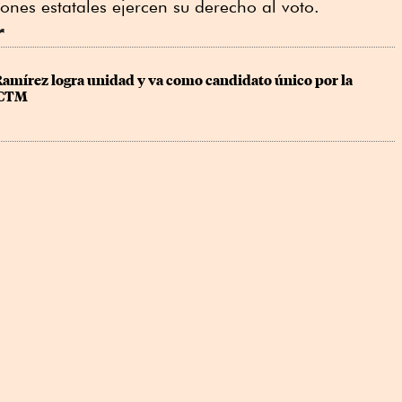
iones estatales ejercen su derecho al voto.
r
amírez logra unidad y va como candidato único por la 
a CTM