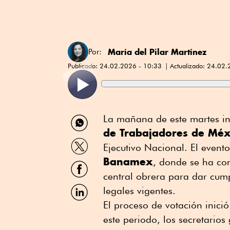
María del Pilar Martínez
Por:
Publicado:
24.02.2026 - 10:33
Actualizado:
24.02.
Compartir
La mañana de este martes in
por
de Trabajadores de Méx
WhatsApp
Compartir
Ejecutivo Nacional. El event
por
Banamex
Twitter
, donde se ha co
Compartir
por
central obrera para dar cump
Facebook
Compartir
legales vigentes.
por
El proceso de votación inici
Linkedin
este periodo, los secretarios