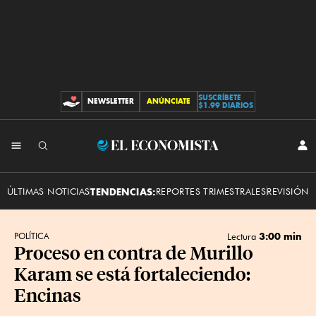
SUSCRÍBETE
NEWSLETTER
ANÚNCIATE
CONTRIBUCIONES
$1.99 DIARIOS
INI
El
SES
Economista
ÚLTIMAS NOTICIAS
TENDENCIAS:
REPORTES TRIMESTRALES
REVISIÓN 
3:00 min
POLÍTICA
Lectura
Proceso en contra de Murillo
Karam se está fortaleciendo:
Encinas