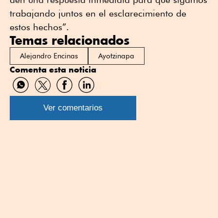
trabajando juntos en el esclarecimiento de
estos hechos”.
Temas relacionados
Alejandro Encinas
Ayotzinapa
Comenta esta noticia
Compartir
Compartir
Compartir
Compartir
por
por
por
por
WhatsApp
Twitter
Facebook
Linkedin
Ver comentarios