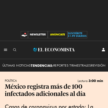
SUSCRÍBETE
NEWSLETTER
ANÚNCIATE
CONTRIBUCIONES
$1.99 DIARIOS
INI
El
SES
Economista
ÚLTIMAS NOTICIAS
TENDENCIAS:
REPORTES TRIMESTRALES
REVISIÓN 
3:00 min
POLÍTICA
Lectura
México registra más de 100
infectados adicionales al día
Casos de coronavirus por estado: La