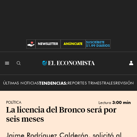
SUSCRÍBETE
NEWSLETTER
ANÚNCIATE
CONTRIBUCIONES
$1.99 DIARIOS
INI
El
SES
Economista
ÚLTIMAS NOTICIAS
TENDENCIAS:
REPORTES TRIMESTRALES
REVISIÓN 
3:00 min
POLÍTICA
Lectura
La licencia del Bronco será por
seis meses
Jaime Rodríguez Calderón, solicitó al