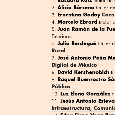
Rosaura Ruiz
titular de
Alicia Bárcena
titular d
Ernestina Godoy
Cons
Marcelo Ebrard
titular 
Juan Ramón de la Fu
Exteriores
Julio Berdegué
titular 
Rural
José Antonio Peña M
Digital de México
David Kershenobich
ti
Raquel Buenrostro Sá
Pública
Luz Elena González
ti
Jesús Antonio Estev
Infraestructura, Comuni