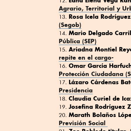
Edna Elena Vega Ran
Agrario, Territorial y 
Rosa Icela Rodríguez
(Segob)
Mario Delgado Carril
Pública (SEP)
Ariadna Montiel Rey
repite en el cargo-
Omar García Harfuc
Protección Ciudadana (
Lázaro Cárdenas Bat
Presidencia
Claudia Curiel de Ic
Josefina Rodríguez 
Marath Bolaños Lóp
Previsión Social