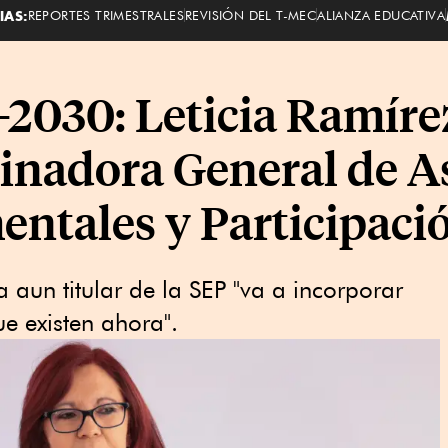
IAS:
REPORTES TRIMESTRALES
REVISIÓN DEL T-MEC
ALIANZA EDUCATIVA
030: Leticia Ramírez,
inadora General de A
ntales y Participació
aun titular de la SEP "va a incorporar
ue existen ahora".