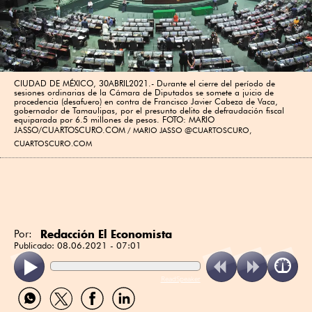
CIUDAD DE MÉXICO, 30ABRIL2021.- Durante el cierre del período de
sesiones ordinarias de la Cámara de Diputados se somete a juicio de
procedencia (desafuero) en contra de Francisco Javier Cabeza de Vaca,
gobernador de Tamaulipas, por el presunto delito de defraudación fiscal
equiparada por 6.5 millones de pesos. FOTO: MARIO
JASSO/CUARTOSCURO.COM
MARIO JASSO @CUARTOSCURO,
CUARTOSCURO.COM
Redacción El Economista
Por:
Publicado:
08.06.2021 - 07:01
ReadSpeaker
Compartir
Compartir
Compartir
Compartir
por
por
por
por