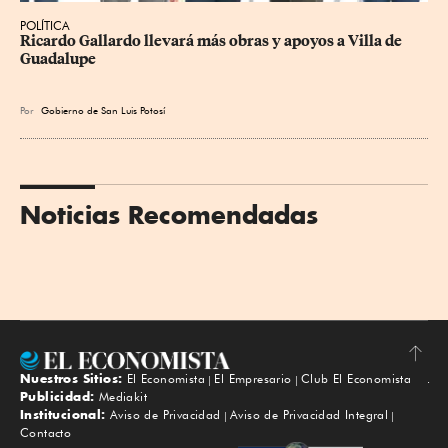
POLÍTICA
Ricardo Gallardo llevará más obras y apoyos a Villa de 
Guadalupe
Por
Gobierno de San Luis Potosí
Noticias Recomendadas
Nuestros Sitios:
El Economista
El Empresario
Club El Economista
Subir
Publicidad:
Mediakit
Institucional:
Aviso de Privacidad
Aviso de Privacidad Integral
Contacto