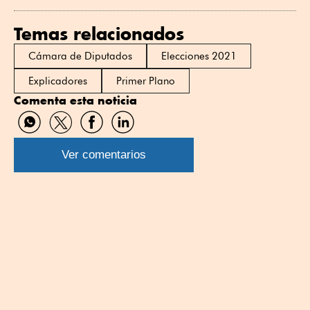
WhatsApp
Twitter
Facebook
Linkedin
Temas relacionados
Cámara de Diputados
Elecciones 2021
Explicadores
Primer Plano
Comenta esta noticia
Compartir
Compartir
Compartir
Compartir
por
por
por
por
WhatsApp
Twitter
Facebook
Linkedin
Ver comentarios