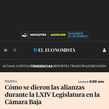
SUSCRÍBETE
NEWSLETTER
ANÚNCIATE
CONTRIBUCIONES
$1.99 DIARIOS
INI
El
SES
Economista
ÚLTIMAS NOTICIAS
TENDENCIAS:
REPORTES TRIMESTRALES
REVISIÓN 
0:00 min
POLÍTICA
Lectura
Cómo se dieron las alianzas
durante la LXIV Legislatura en la
Cámara Baja