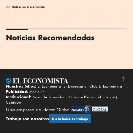
Por
Redacción El Economista
Noticias Recomendadas
Nuestros Sitios:
El Economista
El Empresario
Club El Economista
Subir
Publicidad:
Mediakit
Institucional:
Aviso de Privacidad
Aviso de Privacidad Integral
Contacto
Una empresa de Nacer Global
Trabaja con nosotros
Ir a la bolsa de trabajo