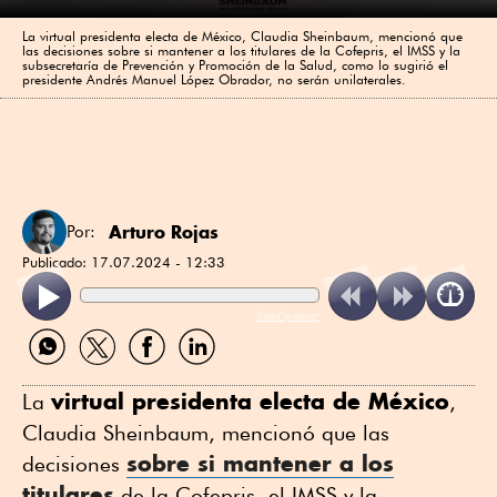
La virtual presidenta electa de México, Claudia Sheinbaum, mencionó que
las decisiones sobre si mantener a los titulares de la Cofepris, el IMSS y la
subsecretaría de Prevención y Promoción de la Salud, como lo sugirió el
presidente Andrés Manuel López Obrador, no serán unilaterales.
Arturo Rojas
Por:
Publicado:
17.07.2024 - 12:33
ReadSpeaker
Compartir
Compartir
Compartir
Compartir
por
por
por
por
WhatsApp
Twitter
Facebook
Linkedin
virtual presidenta electa de México
La
,
Claudia Sheinbaum, mencionó que las
sobre si mantener a los
decisiones
titulares
de la Cofepris, el IMSS y la