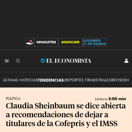
SUSCRÍBETE
NEWSLETTER
ANÚNCIATE
CONTRIBUCIONES
$1.99 DIARIOS
INI
El
SES
Economista
ÚLTIMAS NOTICIAS
TENDENCIAS:
REPORTES TRIMESTRALES
REVISIÓN 
2:00 min
POLÍTICA
Lectura
Claudia Sheinbaum se dice abierta
a recomendaciones de dejar a
titulares de la Cofepris y el IMSS